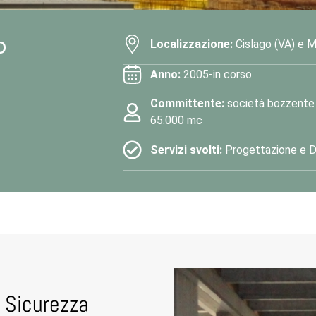
o
Localizzazione:
Cislago (VA) e 
Anno:
2005-in corso
Committente:
società bozzente s
65.000 mc
Servizi svolti:
Progettazione e D
a Sicurezza