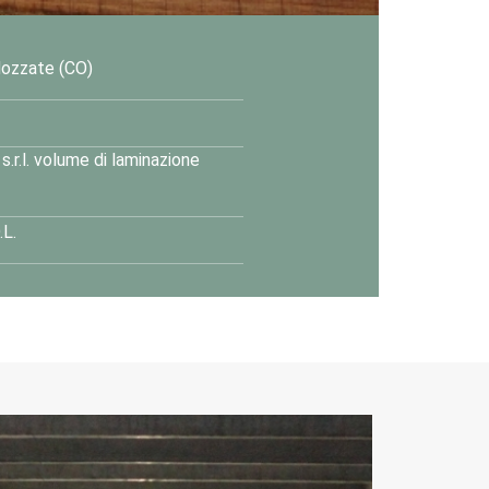
Mozzate (CO)
.r.l. volume di laminazione
.L.