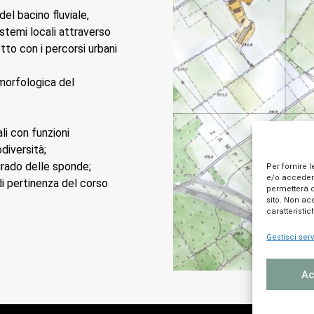
el bacino fluviale,
istemi locali attraverso
tto con i percorsi urbani
 morfologica del
li con funzioni
diversità;
grado delle sponde;
Per fornire 
e/o accedere
 di pertinenza del corso
permetterà d
sito. Non ac
caratteristic
Gestisci serv
Ac