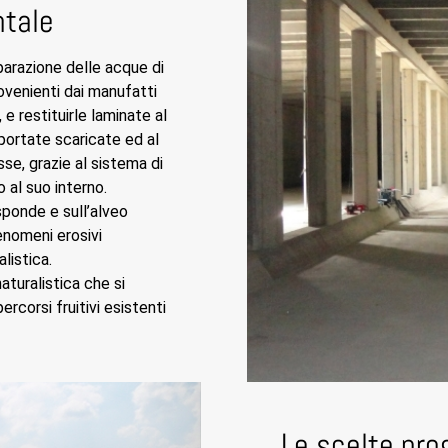
ntale
parazione delle acque di
rovenienti dai manufatti
 e restituirle laminate al
ortate scaricate ed al
se, grazie al sistema di
al suo interno.
sponde e sull’alveo
fenomeni erosivi
listica.
aturalistica che si
percorsi fruitivi esistenti
Le scelte pro